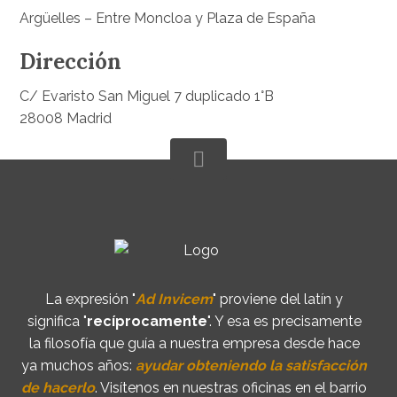
Argüelles – Entre Moncloa y Plaza de España
Dirección
C/ Evaristo San Miguel 7 duplicado 1°B
28008 Madrid
La expresión "
Ad Invicem
" proviene del latín y
significa "
recíprocamente
". Y esa es precisamente
la filosofía que guía a nuestra empresa desde hace
ya muchos años:
ayudar obteniendo la satisfacción
de hacerlo
. Visítenos en nuestras oficinas en el barrio